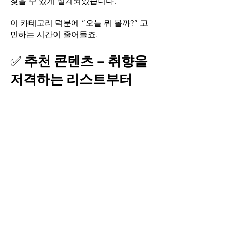
찾을 수 있게 설계되었습니다.
이 카테고리 덕분에 “오늘 뭐 볼까?” 고
민하는 시간이 줄어들죠.
✅
추천 콘텐츠 – 취향을
저격하는 리스트부터
티비위키가 직접 선별한 추천 작품 모음
부터 살펴보세요.
실시간 인기작, 평점이 높은 작품, 그리
고 잘 알려지지 않은
숨은 명작까지 한눈에 확인 가능합니다.
“무엇을 봐야 할지 모르겠다” 싶을 때,
추천 리스트만 보면
선택은 더 이상 어렵지 않습니다.
✅
최신 업데이트 – 매일